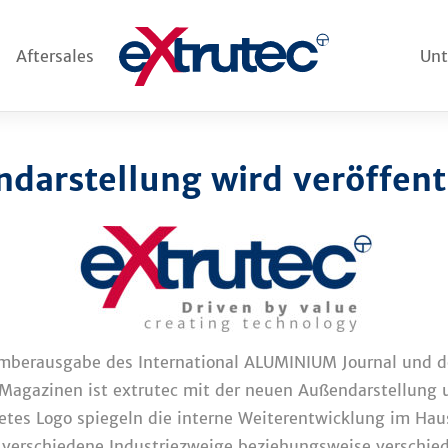
Aftersales
Un
darstellung wird veröffent
mberausgabe des International ALUMINIUM Journal und der
Magazinen ist extrutec mit der neuen Außendarstellung u
etes Logo spiegeln die interne Weiterentwicklung im Hau
 verschiedene Industriezweige beziehungsweise verschie