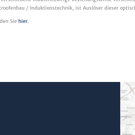
roofenbau / Induktionstechnik, ist Auslöser dieser optis
nden Sie
hier
.