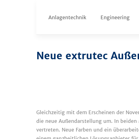
Zum
Inhalt
Anlagentechnik
Engineering
springen
Neue extrutec Außen
Gleichzeitig mit dem Erscheinen der Nove
die neue Außendarstellung um. In beiden 
vertreten. Neue Farben und ein überarbeit
einem ganzheitlichen Lösungsanbieter für