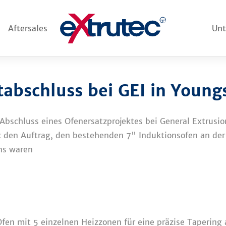
Aftersales
Un
ktabschluss bei GEI in Youn
 Abschluss eines Ofenersatzprojektes bei General Extrusio
 den Auftrag, den bestehenden 7" Induktionsofen an der 
ns waren
 Ofen mit 5 einzelnen Heizzonen für eine präzise Tapering