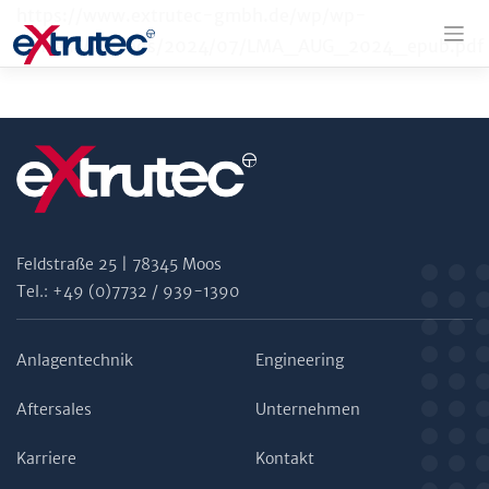
Zum
https://www.extrutec-gmbh.de/wp/wp-
Inhalt
content/uploads/2024/07/LMA_AUG_2024_epub.pdf
springen
Feldstraße 25 | 78345 Moos
Tel.: +49 (0)7732 / 939-1390
Anlagentechnik
Engineering
Aftersales
Unternehmen
Karriere
Kontakt