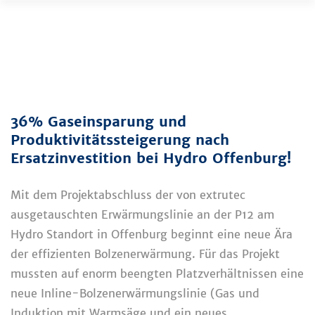
Zum
Inhalt
springen
36% Gaseinsparung und
Produktivitätssteigerung nach
Ersatzinvestition bei Hydro Offenburg!
Mit dem Projektabschluss der von extrutec
ausgetauschten Erwärmungslinie an der P12 am
Hydro Standort in Offenburg beginnt eine neue Ära
der effizienten Bolzenerwärmung. Für das Projekt
mussten auf enorm beengten Platzverhältnissen eine
neue Inline-Bolzenerwärmungslinie (Gas und
Induktion mit Warmsäge und ein neues